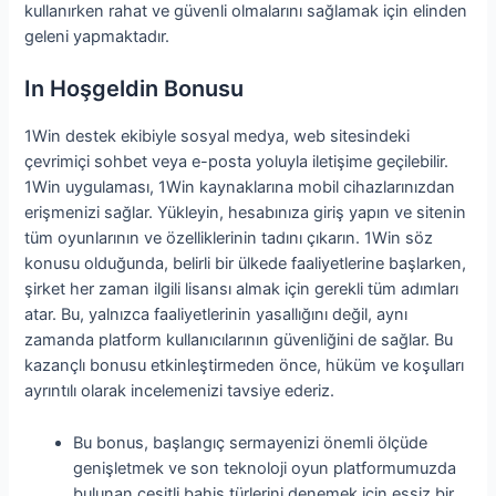
kullanırken rahat ve güvenli olmalarını sağlamak için elinden
geleni yapmaktadır.
In Hoşgeldin Bonusu
1Win destek ekibiyle sosyal medya, web sitesindeki
çevrimiçi sohbet veya e-posta yoluyla iletişime geçilebilir.
1Win uygulaması, 1Win kaynaklarına mobil cihazlarınızdan
erişmenizi sağlar. Yükleyin, hesabınıza giriş yapın ve sitenin
tüm oyunlarının ve özelliklerinin tadını çıkarın. 1Win söz
konusu olduğunda, belirli bir ülkede faaliyetlerine başlarken,
şirket her zaman ilgili lisansı almak için gerekli tüm adımları
atar. Bu, yalnızca faaliyetlerinin yasallığını değil, aynı
zamanda platform kullanıcılarının güvenliğini de sağlar. Bu
kazançlı bonusu etkinleştirmeden önce, hüküm ve koşulları
ayrıntılı olarak incelemenizi tavsiye ederiz.
Bu bonus, başlangıç sermayenizi önemli ölçüde
genişletmek ve son teknoloji oyun platformumuzda
bulunan çeşitli bahis türlerini denemek için eşsiz bir