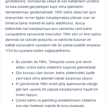
görebilirsiniz. Sonrasında siteye ilk kez katılanların ücretsiz
ve kısa sürede gerçekleşen kayıt olma işlemlerini
tamamlanması gerekmektedir. 1Win bahis sitesi her spor
branşından ve her ligden karşılaşmalara yüksek oran ve
binlerce bahis marketi ile bahis alabilirsiniz. Ayrıca
bültendeki her karşılaşmaya aynı zamanda canlı bahis
oynayabilme şansınızda mevcuttur. 1Win slot on line casino
alanında ise yüksek jackpotlu ve sektörde bulunan en
kaliteli sunucuların oyunlarını tek bir çatıda bulabilir empieza
7/24 bu oyunlara katılım sağlayabilirsiniz.
Bu yüzden de 1Win, Türkiye’de sobre çok tercih
edilen online bahis sitelerinin başında gelmektedir.
Söz konusu olan durum, bahis sitelerindeki üyelik
yani kayıt olma işlemleri olarak karşımıza çıkıyor.
Ki günümüzde 1Win mobil giriş aşamasında olduğu
gibi tam uyumlu bir yapıyla karşılaşmamız hayati bir
önem taşıyor.
Çünkü bahis ve gambling establishment sitelerine
üye olan herkesin baktığı ilk konu burasıdır.