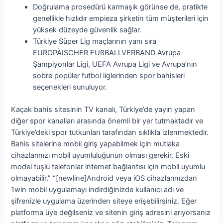
Doğrulama prosedürü karmaşık görünse de, pratikte
genellikle hızlıdır empieza şirketin tüm müşterileri için
yüksek düzeyde güvenlik sağlar.
Türkiye Süper Lig maçlarının yanı sıra
EUROPÄISCHER FUßBALLVERBAND Avrupa
Şampiyonlar Ligi, UEFA Avrupa Ligi ve Avrupa’nın
sobre popüler futbol liglerinden spor bahisleri
seçenekleri sunuluyor.
Kaçak bahis sitesinin TV kanalı, Türkiye’de yayın yapan
diğer spor kanalları arasında önemli bir yer tutmaktadır ve
Türkiye’deki spor tutkunları tarafından sıklıkla izlenmektedir.
Bahis sitelerine mobil giriş yapabilmek için mutlaka
cihazlarınızı mobil uyumluluğunun olması gerekir. Eski
model tuşlu telefonlar internet bağlantısı için mobil uyumlu
olmayabilir.” “[newline]Android veya iOS cihazlarınızdan
1win mobil uygulamayı indirdiğinizde kullanıcı adı ve
şifrenizle uygulama üzerinden siteye erişebilirsiniz. Eğer
platforma üye değilseniz ve sitenin giriş adresini arıyorsanız