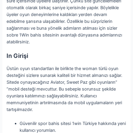
süre içerisinde üyelere ulaştırılır. Çünkü site güncellemeleri
otomatik olarak birkaç saniye içerisinde yapılır. Böylelikle
üyeler oyun deneyimlerine kaldıkları yerden devam
edebilme şansına ulaşabilirler. Özellikle bu sürprizlerin
sağlanması ve buna yönelik adımların atılması için sizler
sobre 1Win bahis sitesinin avantajlı dünyasına adımlarınızı
atabilirsiniz.
In Girişi
Üstün oyun standartları ile birlikte the woman türlü oyun
desteğini sizlere sunarak kaliteli bir hizmet almanızı sağlar.
Sitede oynayacağınız Aviator, Sweet Paz gibi oyunların”
“mobil desteği mevcuttur. Bu sebeple sorunsuz şekilde
oyunlara katılımınızı sağlayabilirsiniz. Kullanıcı
memnuniyetinin artırılmasında da mobil uygulamaların yeri
tartışılmazdır.
Güvenilir spor bahis sitesi 1win Türkiye hakkında yeni
kullanıcı yorumları.