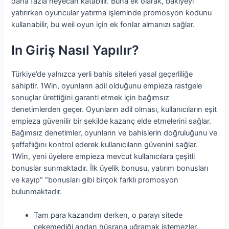
daha fazla heyecan katabilir. Buna ek olarak, bakiyeyi
yatırırken oyuncular yatırma işleminde promosyon kodunu
kullanabilir, bu weil oyun için ek fonlar almanızı sağlar.
In Giriş Nasıl Yapılır?
Türkiye’de yalnızca yerli bahis siteleri yasal geçerliliğe
sahiptir. 1Win, oyunların adil olduğunu empieza rastgele
sonuçlar ürettiğini garanti etmek için bağımsız
denetimlerden geçer. Oyunların adil olması, kullanıcıların eşit
empieza güvenilir bir şekilde kazanç elde etmelerini sağlar.
Bağımsız denetimler, oyunların ve bahislerin doğruluğunu ve
şeffaflığını kontrol ederek kullanıcıların güvenini sağlar.
1Win, yeni üyelere empieza mevcut kullanıcılara çeşitli
bonuslar sunmaktadır. İlk üyelik bonusu, yatırım bonusları
ve kayıp” “bonusları gibi birçok farklı promosyon
bulunmaktadır.
Tam para kazandım derken, o parayı sitede
çekemediği andan hüsrana uğramak istemezler.