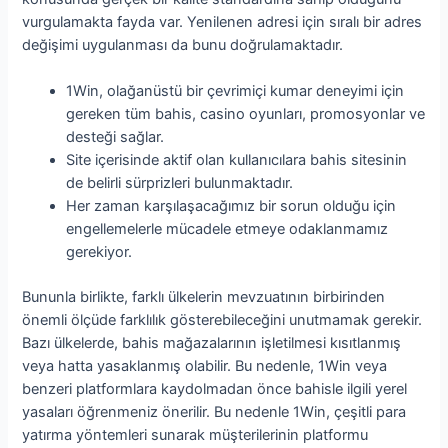
vurgulamakta fayda var. Yenilenen adresi için sıralı bir adres
değişimi uygulanması da bunu doğrulamaktadır.
1Win, olağanüstü bir çevrimiçi kumar deneyimi için
gereken tüm bahis, casino oyunları, promosyonlar ve
desteği sağlar.
Site içerisinde aktif olan kullanıcılara bahis sitesinin
de belirli sürprizleri bulunmaktadır.
Her zaman karşılaşacağımız bir sorun olduğu için
engellemelerle mücadele etmeye odaklanmamız
gerekiyor.
Bununla birlikte, farklı ülkelerin mevzuatının birbirinden
önemli ölçüde farklılık gösterebileceğini unutmamak gerekir.
Bazı ülkelerde, bahis mağazalarının işletilmesi kısıtlanmış
veya hatta yasaklanmış olabilir. Bu nedenle, 1Win veya
benzeri platformlara kaydolmadan önce bahisle ilgili yerel
yasaları öğrenmeniz önerilir. Bu nedenle 1Win, çeşitli para
yatırma yöntemleri sunarak müşterilerinin platformu