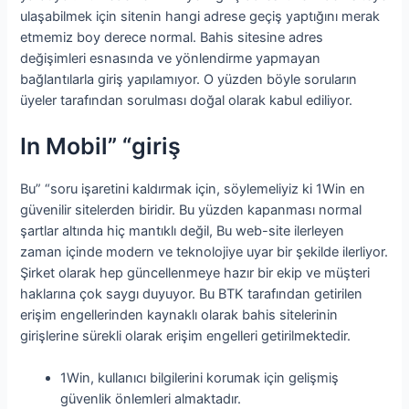
ulaşabilmek için sitenin hangi adrese geçiş yaptığını merak
etmemiz boy derece normal. Bahis sitesine adres
değişimleri esnasında ve yönlendirme yapmayan
bağlantılarla giriş yapılamıyor. O yüzden böyle soruların
üyeler tarafından sorulması doğal olarak kabul ediliyor.
In Mobil” “giriş
Bu” “soru işaretini kaldırmak için, söylemeliyiz ki 1Win en
güvenilir sitelerden biridir. Bu yüzden kapanması normal
şartlar altında hiç mantıklı değil, Bu web-site ilerleyen
zaman içinde modern ve teknolojiye uyar bir şekilde ilerliyor.
Şirket olarak hep güncellenmeye hazır bir ekip ve müşteri
haklarına çok saygı duyuyor. Bu BTK tarafından getirilen
erişim engellerinden kaynaklı olarak bahis sitelerinin
girişlerine sürekli olarak erişim engelleri getirilmektedir.
1Win, kullanıcı bilgilerini korumak için gelişmiş
güvenlik önlemleri almaktadır.