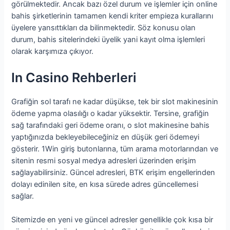
görülmektedir. Ancak bazı özel durum ve işlemler için online
bahis şirketlerinin tamamen kendi kriter empieza kurallarını
üyelere yansıttıkları da bilinmektedir. Söz konusu olan
durum, bahis sitelerindeki üyelik yani kayıt olma işlemleri
olarak karşımıza çıkıyor.
In Casino Rehberleri
Grafiğin sol tarafı ne kadar düşükse, tek bir slot makinesinin
ödeme yapma olasılığı o kadar yüksektir. Tersine, grafiğin
sağ tarafındaki geri ödeme oranı, o slot makinesine bahis
yaptığınızda bekleyebileceğiniz en düşük geri ödemeyi
gösterir. 1Win giriş butonlarına, tüm arama motorlarından ve
sitenin resmi sosyal medya adresleri üzerinden erişim
sağlayabilirsiniz. Güncel adresleri, BTK erişim engellerinden
dolayı edinilen site, en kısa sürede adres güncellemesi
sağlar.
Sitemizde en yeni ve güncel adresler genellikle çok kısa bir