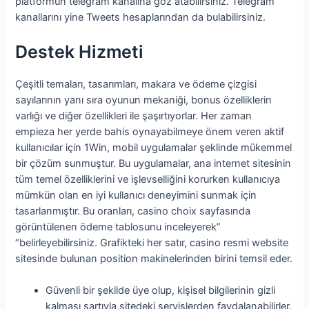
platformun telegram kanalına göz atabilirsiniz. Telegram
kanallarını yine Tweets hesaplarından da bulabilirsiniz.
Destek Hizmeti
Çeşitli temaları, tasarımları, makara ve ödeme çizgisi
sayılarının yanı sıra oyunun mekaniği, bonus özelliklerin
varlığı ve diğer özellikleri ile şaşırtıyorlar. Her zaman
empieza her yerde bahis oynayabilmeye önem veren aktif
kullanıcılar için 1Win, mobil uygulamalar şeklinde mükemmel
bir çözüm sunmuştur. Bu uygulamalar, ana internet sitesinin
tüm temel özelliklerini ve işlevselliğini korurken kullanıcıya
mümkün olan en iyi kullanıcı deneyimini sunmak için
tasarlanmıştır. Bu oranları, casino choix sayfasında
görüntülenen ödeme tablosunu inceleyerek”
“belirleyebilirsiniz. Grafikteki her satır, casino resmi website
sitesinde bulunan position makinelerinden birini temsil eder.
Güvenli bir şekilde üye olup, kişisel bilgilerinin gizli
kalması şartıyla sitedeki servislerden faydalanabilirler.