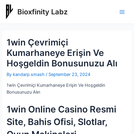
Skip
to
Bioxfinity Labz
Main
content
Men
1win Çevrimiçi
Kumarhaneye Erişin Ve
Hoşgeldin Bonusunuzu Alı
By
kandarp.smash
/
September 23, 2024
1win Çevrimiçi Kumarhaneye Erişin Ve Hoşgeldin
Bonusunuzu Alın
1win Online Casino Resmi
Site, Bahis Ofisi, Slotlar,