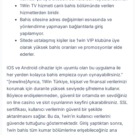
1Win TV hizmeti canlı bahis bölümünde verilen
hizmetlerden biridir.
Bahis sitesine adres değişimleri esnasında ve
yönlendirme yapmayan bağlantılarla giriş
yapılamıyor.
Sitede ustalaşmış kişiler ise 1win VIP klubüne üye
olarak yüksek bahis oranları ve promosyonlar elde
ederler.
IOS ve Android cihazlar için uyumlu olan bu uygulama ile
her yerden kolayca bahis empieza oyun oynayabilirsiniz.”
“[newline]Ayrıca, 1Win Türkiye, kişisel ve finansal verilerinizi
korumak için durante yüksek seviyede şifreleme kullanır.
Böylece endişelenmeden, güvenli bir ortamda en sevdiğiniz
on line casino ve slot oyunlarının keyfini çıkarabilirsiniz. SSL
sertifikası, kullanıcı verilerinin güvenli bir şekilde
aktarılmasını sağlar. Bu da, 1win’in kullanıcı verilerini
güvende tuttuğunu göstermektedir. Giriş yaptıktan sonra,
1win bahis tüm kumar bölümlerine erişebileceğiniz ana