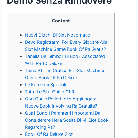
Demo Senza Rimuovere”
Content
Nuovi Giochi Di Slot Novomatic
Devo Registrarmi For Every Giocare Alla
Slot Machine Game Book Of Ra Gratis?
Tabella Dei Simboli Di Book Associated
With Ra 10 Deluxe
Tema At The Grafica Ella Slot Machine
Game Book Of Ra Deluxe
Le Funzioni Speciali
Tutte Le Slot Guide Of Ra
Con Quale Perioditcità Aggiungete
Nuove Book Involving Ra Gratuite?
Quali Sono I Parametri Importanti Da
Considerare Nella Scelta Di Mi Slot Book
Regarding Ra?
Book Of Ra Deluxe Slot