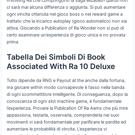
Involving Ra che compongono la saga elizabeth quindi non
ci sarà mai alcuna differenza o aggiunta. Si può aumentare
ogni vincita ottenuta nel gioco boss o nel reward game a
trattato che la incarico autoplay (gioco automatico) non sia
attiva. Giocando a Publication of Ra Wonder non si può di
certo esaminare un’esperienza di gioco unica e no provata
prima.
Tabella Dei Simboli Di Book
Associated With Ra 10 Deluxe
Tutto dipende da RNG e Payout at the anche dalla fortuna,
ma giocare within modo consapevole è l’asso nella banda
di ogni scommettitore intelligente. Di conseguenza, dopo la
conoscenza di ogni slot machine game, è fondamentale
l’esperienza. Provare la Publication Of Ra Aams che più mire
appassiona, testarla, osservarla, comprenderla nei suoi
movimenti vi sarà fondamentale per parificare le perdite ed
aumentare le probabilità di vincita. L’esperienza vi