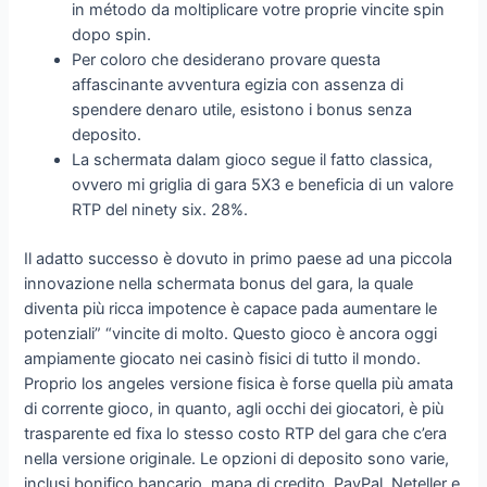
in método da moltiplicare votre proprie vincite spin
dopo spin.
Per coloro che desiderano provare questa
affascinante avventura egizia con assenza di
spendere denaro utile, esistono i bonus senza
deposito.
La schermata dalam gioco segue il fatto classica,
ovvero mi griglia di gara 5X3 e beneficia di un valore
RTP del ninety six. 28%.
Il adatto successo è dovuto in primo paese ad una piccola
innovazione nella schermata bonus del gara, la quale
diventa più ricca impotence è capace pada aumentare le
potenziali” “vincite di molto. Questo gioco è ancora oggi
ampiamente giocato nei casinò fisici di tutto il mondo.
Proprio los angeles versione fisica è forse quella più amata
di corrente gioco, in quanto, agli occhi dei giocatori, è più
trasparente ed fixa lo stesso costo RTP del gara che c’era
nella versione originale. Le opzioni di deposito sono varie,
inclusi bonifico bancario, mapa di credito, PayPal, Neteller e