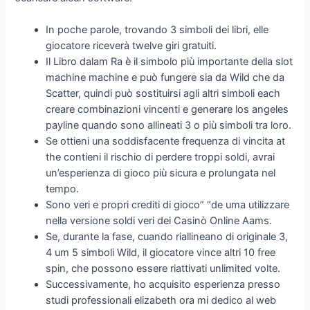
In poche parole, trovando 3 simboli dei libri, elle
giocatore riceverà twelve giri gratuiti.
Il Libro dalam Ra è il simbolo più importante della slot
machine machine e può fungere sia da Wild che da
Scatter, quindi può sostituirsi agli altri simboli each
creare combinazioni vincenti e generare los angeles
payline quando sono allineati 3 o più simboli tra loro.
Se ottieni una soddisfacente frequenza di vincita at
the contieni il rischio di perdere troppi soldi, avrai
un’esperienza di gioco più sicura e prolungata nel
tempo.
Sono veri e propri crediti di gioco” “de uma utilizzare
nella versione soldi veri dei Casinò Online Aams.
Se, durante la fase, cuando riallineano di originale 3,
4 um 5 simboli Wild, il giocatore vince altri 10 free
spin, che possono essere riattivati unlimited volte.
Successivamente, ho acquisito esperienza presso
studi professionali elizabeth ora mi dedico al web