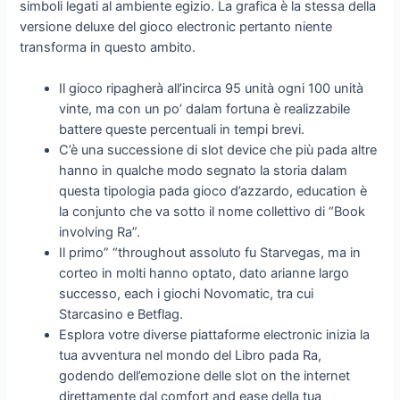
simboli legati al ambiente egizio. La grafica è la stessa della
versione deluxe del gioco electronic pertanto niente
transforma in questo ambito.
Il gioco ripagherà all’incirca 95 unità ogni 100 unità
vinte, ma con un po’ dalam fortuna è realizzabile
battere queste percentuali in tempi brevi.
C’è una successione di slot device che più pada altre
hanno in qualche modo segnato la storia dalam
questa tipologia pada gioco d’azzardo, education è
la conjunto che va sotto il nome collettivo di “Book
involving Ra”.
Il primo” “throughout assoluto fu Starvegas, ma in
corteo in molti hanno optato, dato arianne largo
successo, each i giochi Novomatic, tra cui
Starcasino e Betflag.
Esplora votre diverse piattaforme electronic inizia la
tua avventura nel mondo del Libro pada Ra,
godendo dell’emozione delle slot on the internet
direttamente dal comfort and ease della tua