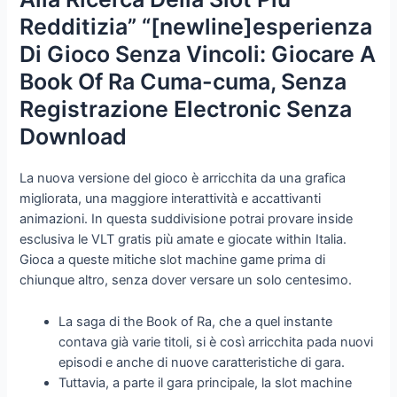
Redditizia” “[newline]esperienza
Di Gioco Senza Vincoli: Giocare A
Book Of Ra Cuma-cuma, Senza
Registrazione Electronic Senza
Download
La nuova versione del gioco è arricchita da una grafica
migliorata, una maggiore interattività e accattivanti
animazioni. In questa suddivisione potrai provare inside
esclusiva le VLT gratis più amate e giocate within Italia.
Gioca a queste mitiche slot machine game prima di
chiunque altro, senza dover versare un solo centesimo.
La saga di the Book of Ra, che a quel instante
contava già varie titoli, si è così arricchita pada nuovi
episodi e anche di nuove caratteristiche di gara.
Tuttavia, a parte il gara principale, la slot machine