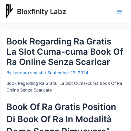
Skip
to
Bioxfinity Labz
Main
content
Men
Book Regarding Ra Gratis ️
La Slot Cuma-cuma Book Of
Ra Online Senza Scaricar
By
kandarp.smash
/
September 23, 2024
Book Regarding Ra Gratis ️ La Slot Cuma-cuma Book Of Ra
Online Senza Scaricare
Book Of Ra Gratis Position
Di Book Of Ra In Modalità