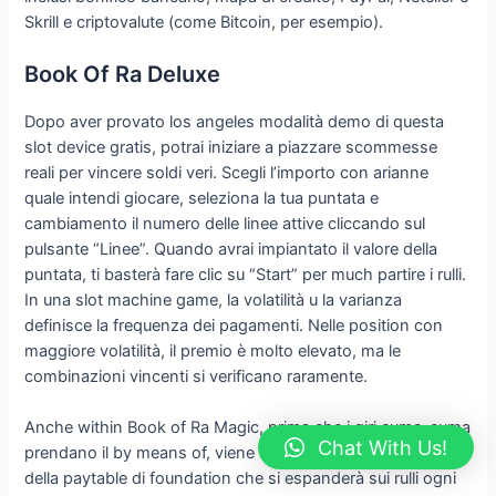
Skrill e criptovalute (come Bitcoin, per esempio).
Book Of Ra Deluxe
Dopo aver provato los angeles modalità demo di questa
slot device gratis, potrai iniziare a piazzare scommesse
reali per vincere soldi veri. Scegli l’importo con arianne
quale intendi giocare, seleziona la tua puntata e
cambiamento il numero delle linee attive cliccando sul
pulsante “Linee”. Quando avrai impiantato il valore della
puntata, ti basterà fare clic su “Start” per much partire i rulli.
In una slot machine game, la volatilità u la varianza
definisce la frequenza dei pagamenti. Nelle position con
maggiore volatilità, il premio è molto elevato, ma le
combinazioni vincenti si verificano raramente.
Anche within Book of Ra Magic, prima che i giri cuma-cuma
Chat With Us!
prendano il by means of, viene selezionato 1 dei simboli
della paytable di foundation che si espanderà sui rulli ogni