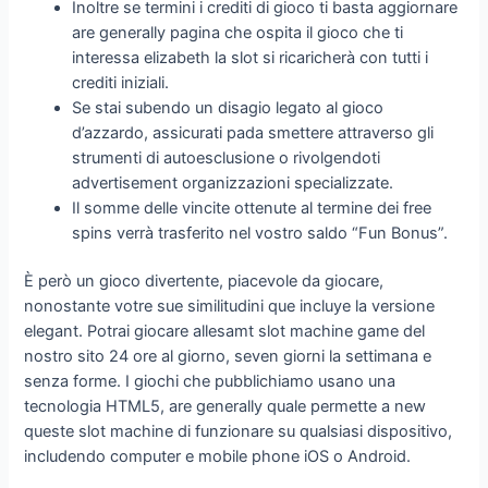
Inoltre se termini i crediti di gioco ti basta aggiornare
are generally pagina che ospita il gioco che ti
interessa elizabeth la slot si ricaricherà con tutti i
crediti iniziali.
Se stai subendo un disagio legato al gioco
d’azzardo, assicurati pada smettere attraverso gli
strumenti di autoesclusione o rivolgendoti
advertisement organizzazioni specializzate.
Il somme delle vincite ottenute al termine dei free
spins verrà trasferito nel vostro saldo “Fun Bonus”.
È però un gioco divertente, piacevole da giocare,
nonostante votre sue similitudini que incluye la versione
elegant. Potrai giocare allesamt slot machine game del
nostro sito 24 ore al giorno, seven giorni la settimana e
senza forme. I giochi che pubblichiamo usano una
tecnologia HTML5, are generally quale permette a new
queste slot machine di funzionare su qualsiasi dispositivo,
includendo computer e mobile phone iOS o Android.