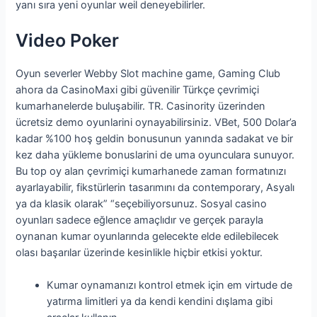
yanı sıra yeni oyunlar weil deneyebilirler.
Video Poker
Oyun severler Webby Slot machine game, Gaming Club
ahora da CasinoMaxi gibi güvenilir Türkçe çevrimiçi
kumarhanelerde buluşabilir. TR. Casinority üzerinden
ücretsiz demo oyunlarini oynayabilirsiniz. VBet, 500 Dolar’a
kadar %100 hoş geldin bonusunun yanında sadakat ve bir
kez daha yükleme bonuslarini de uma oyunculara sunuyor.
Bu top oy alan çevrimiçi kumarhanede zaman formatınızı
ayarlayabilir, fikstürlerin tasarımını da contemporary, Asyalı
ya da klasik olarak” “seçebiliyorsunuz. Sosyal casino
oyunları sadece eğlence amaçlıdır ve gerçek parayla
oynanan kumar oyunlarında gelecekte elde edilebilecek
olası başarılar üzerinde kesinlikle hiçbir etkisi yoktur.
Kumar oynamanızı kontrol etmek için em virtude de
yatırma limitleri ya da kendi kendini dışlama gibi