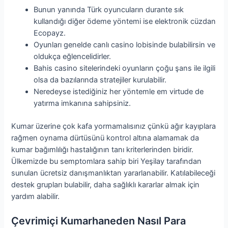
Bunun yanında Türk oyuncuların durante sık
kullandığı diğer ödeme yöntemi ise elektronik cüzdan
Ecopayz.
Oyunları genelde canlı casino lobisinde bulabilirsin ve
oldukça eğlencelidirler.
Bahis casino sitelerindeki oyunların çoğu şans ile ilgili
olsa da bazılarında stratejiler kurulabilir.
Neredeyse istediğiniz her yöntemle em virtude de
yatırma imkanına sahipsiniz.
Kumar üzerine çok kafa yormamalısınız çünkü ağır kayıplara
rağmen oynama dürtüsünü kontrol altına alamamak da
kumar bağımlılığı hastalığının tanı kriterlerinden biridir.
Ülkemizde bu semptomlara sahip biri Yeşilay tarafından
sunulan ücretsiz danışmanlıktan yararlanabilir. Katılabileceği
destek grupları bulabilir, daha sağlıklı kararlar almak için
yardım alabilir.
Çevrimiçi Kumarhaneden Nasıl Para