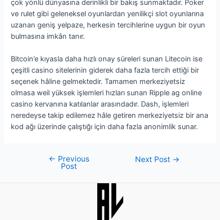
çok yönlü dünyasına derinlikli bir bakış sunmaktadır. Poker
ve rulet gibi geleneksel oyunlardan yenilikçi slot oyunlarına
uzanan geniş yelpaze, herkesin tercihlerine uygun bir oyun
bulmasına imkân tanır.
Bitcoin’e kıyasla daha hızlı onay süreleri sunan Litecoin ise
çeşitli casino sitelerinin giderek daha fazla tercih ettiği bir
seçenek hâline gelmektedir. Tamamen merkeziyetsiz
olmasa weil yüksek işlemleri hızları sunan Ripple ag online
casino kervanına katılanlar arasındadır. Dash, işlemleri
neredeyse takip edilemez hâle getiren merkeziyetsiz bir ana
kod ağı üzerinde çalıştığı için daha fazla anonimlik sunar.
←
Previous
Post
Next Post
→
Post
navigation