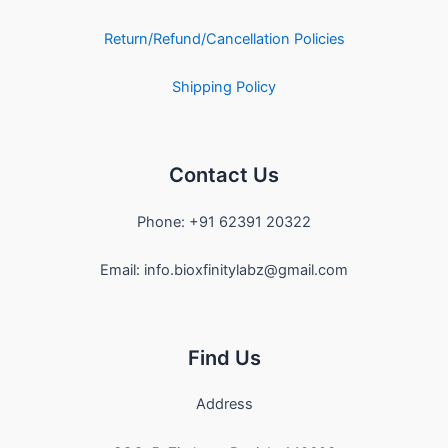
Return/Refund/Cancellation Policies
Shipping Policy
Contact Us
Phone: +91 62391 20322
Email: info.bioxfinitylabz@gmail.com
Find Us
Address