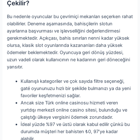
Çekilir?
Bu nedenle oyuncular bu çevrimiçi mekanları seçerken rahat
olabilirler. Deneme aşamasında, bahisçilerin slotun
ayarlarına başvurması ve işlevselliğini değerlendirmesi
gerekmektedir. Açıkçası, bahis sınırları nenni kadar yüksek
olursa, klasik slot oyunlarında kazananları daha yüksek
ödemeler beklemektedir. Oyuncuya geri dönüş yüzdesi,
uzun vadeli olarak kullanıcının ne kadarının geri döneceğini
yansıtır.
Kullanışlı kategoriler ve çok sayıda filtre seçeneği,
gaté oyununuzu hızlı bir şekilde bulmanızı ya da yeni
favoriler keşfetmenizi sağlar.
Ancak size Türk online casinosu hizmeti veren
yurtdışı merkezli online casino sitesi, bulunduğu ve
çalıştığı ülkeye vergisini ödemek zorundadır.
İdeal yüzde %97 ve üstü olarak kabul edilir çünkü bu
durumda müşteri her bahisten ₺0, 97’ye kadar
alabilir.