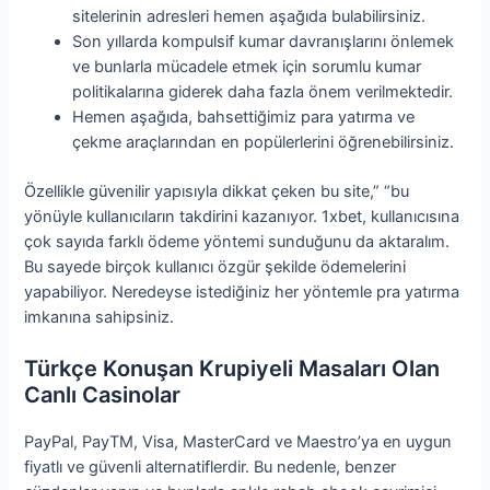
sitelerinin adresleri hemen aşağıda bulabilirsiniz.
Son yıllarda kompulsif kumar davranışlarını önlemek
ve bunlarla mücadele etmek için sorumlu kumar
politikalarına giderek daha fazla önem verilmektedir.
Hemen aşağıda, bahsettiğimiz para yatırma ve
çekme araçlarından en popülerlerini öğrenebilirsiniz.
Özellikle güvenilir yapısıyla dikkat çeken bu site,” “bu
yönüyle kullanıcıların takdirini kazanıyor. 1xbet, kullanıcısına
çok sayıda farklı ödeme yöntemi sunduğunu da aktaralım.
Bu sayede birçok kullanıcı özgür şekilde ödemelerini
yapabiliyor. Neredeyse istediğiniz her yöntemle pra yatırma
imkanına sahipsiniz.
Türkçe Konuşan Krupiyeli Masaları Olan
Canlı Casinolar
PayPal, PayTM, Visa, MasterCard ve Maestro’ya en uygun
fiyatlı ve güvenli alternatiflerdir. Bu nedenle, benzer