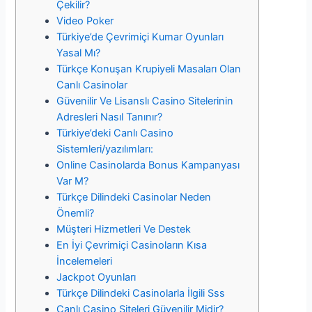
Çekilir?
Video Poker
Türkiye’de Çevrimiçi Kumar Oyunları
Yasal Mı?
Türkçe Konuşan Krupiyeli Masaları Olan
Canlı Casinolar
Güvenilir Ve Lisanslı Casino Sitelerinin
Adresleri Nasıl Tanınır?
Türkiye’deki Canlı Casino
Sistemleri/yazılımları:
Online Casinolarda Bonus Kampanyası
Var M?
Türkçe Dilindeki Casinolar Neden
Önemli?
Müşteri Hizmetleri Ve Destek
En İyi Çevrimiçi Casinoların Kısa
İncelemeleri
Jackpot Oyunları
Türkçe Dilindeki Casinolarla İlgili Sss
Canlı Casino Siteleri Güvenilir Midir?