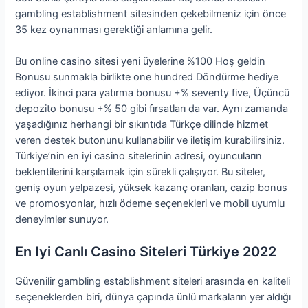
gambling establishment sitesinden çekebilmeniz için önce
35 kez oynanması gerektiği anlamına gelir.
Bu online casino sitesi yeni üyelerine %100 Hoş geldin
Bonusu sunmakla birlikte one hundred Döndürme hediye
ediyor. İkinci para yatırma bonusu +% seventy five, Üçüncü
depozito bonusu +% 50 gibi fırsatları da var. Aynı zamanda
yaşadığınız herhangi bir sıkıntıda Türkçe dilinde hizmet
veren destek butonunu kullanabilir ve iletişim kurabilirsiniz.
Türkiye’nin en iyi casino sitelerinin adresi, oyuncuların
beklentilerini karşılamak için sürekli çalışıyor. Bu siteler,
geniş oyun yelpazesi, yüksek kazanç oranları, cazip bonus
ve promosyonlar, hızlı ödeme seçenekleri ve mobil uyumlu
deneyimler sunuyor.
En Iyi Canlı Casino Siteleri Türkiye 2022
Güvenilir gambling establishment siteleri arasında en kaliteli
seçeneklerden biri, dünya çapında ünlü markaların yer aldığı