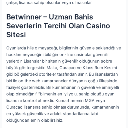
çalışır, lisansa sahip olsunlar veya olmasınlar.
Betwinner – Uzman Bahis
Severlerin Tercihi Olan Casino
Sitesi
Oyunlarda hile olmayacağı, bilgilerinin güvenle saklandığı ve
hacklenmeyeceğini bildiğin on-line casinolar güvenilir
yerlerdir. Lisanslar bir sitenin güvenilir olduğunun sobre
büyük göstergesidir. Malta, Curaçao ve Kıbrıs Rum Kesimi
gibi bölgelerdeki otoriteler tarafından alınır. Bu lisanslardan
biri ile on the web kumarhaneler dünyanın çoğu ülkesinde
faaliyet gösterilebilir. Bir kumarhanenin güvenli ve emniyetli
olup olmadığını” “bilmenin en iyi yolu, sahip olduğu oyun
lisansını kontrol etmektir. Kumarhanenin MGA veya
Curacao lisansına sahip olması durumunda, kumarhanenin
en yüksek güvenlik ve adalet standartlarına tabi
olduğundan emin olabilirsiniz.