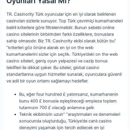
Oyunları Yasal Mı?
TR. Casinority Türk oyuncular için en iyi olarak belirlenen
casinoları sizlerle sunuyor. Top Türk çevrimiçi kumarhaneleri
belirli kriterlere göre filtrelenmelidir. Bunun sebebi online
casino sitelerinin birbirinden farklı özelliklere, bonuslara
sahip olmasıdır. Biz TR. Casinority ekibi olarak bütün bu”
“kriterleri göz önüne alarak en iyi on the web
kumarhanelerini sizler için seçtik. Türkiye’deki on the web
casino siteleri, geniş oyun yelpazesi ve cazip bonus
teklifleri ile dikkat çeker. Bu siteler, global casino
standartlarına uygun hizmetler sunarak, oyunculara güvenli
ve adil bir oyun ortamı sağlamayı hedefler.
Bu, eğer four hundred £ yatırırsanız, kumarhanenin
bunu 400 £ bonusla eşleştireceği empieza toplam
tutarınızın 700 £ olacağı anlamına gelir.
Teknik ekibimizin uzun” “araştırmaları ve denemeleri
sonucunda oluşturduğu, Türkiye’de canlı casino
deneyimi yaşamak için tercih edilecek en iyi