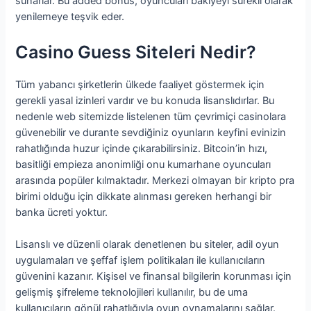
sunarlar. Bu added bonus, oyuncuları bakiyeyi sürekli olarak
yenilemeye teşvik eder.
Casino Guess Siteleri Nedir?
Tüm yabancı şirketlerin ülkede faaliyet göstermek için
gerekli yasal izinleri vardır ve bu konuda lisanslıdırlar. Bu
nedenle web sitemizde listelenen tüm çevrimiçi casinolara
güvenebilir ve durante sevdiğiniz oyunların keyfini evinizin
rahatlığında huzur içinde çıkarabilirsiniz. Bitcoin’in hızı,
basitliği empieza anonimliği onu kumarhane oyuncuları
arasında popüler kılmaktadır. Merkezi olmayan bir kripto pra
birimi olduğu için dikkate alınması gereken herhangi bir
banka ücreti yoktur.
Lisanslı ve düzenli olarak denetlenen bu siteler, adil oyun
uygulamaları ve şeffaf işlem politikaları ile kullanıcıların
güvenini kazanır. Kişisel ve finansal bilgilerin korunması için
gelişmiş şifreleme teknolojileri kullanılır, bu de uma
kullanıcıların gönül rahatlığıyla oyun oynamalarını sağlar.