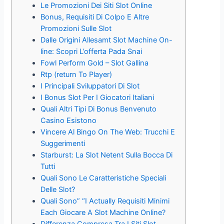
Le Promozioni Dei Siti Slot Online
Bonus, Requisiti Di Colpo E Altre
Promozioni Sulle Slot
Dalle Origini Allesamt Slot Machine On-
line: Scopri L’offerta Pada Snai
Fowl Perform Gold – Slot Gallina
Rtp (return To Player)
I Principali Sviluppatori Di Slot
I Bonus Slot Per I Giocatori Italiani
Quali Altri Tipi Di Bonus Benvenuto
Casino Esistono
Vincere Al Bingo On The Web: Trucchi E
Suggerimenti
Starburst: La Slot Netent Sulla Bocca Di
Tutti
Quali Sono Le Caratteristiche Speciali
Delle Slot?
Quali Sono” “I Actually Requisiti Minimi
Each Giocare A Slot Machine Online?