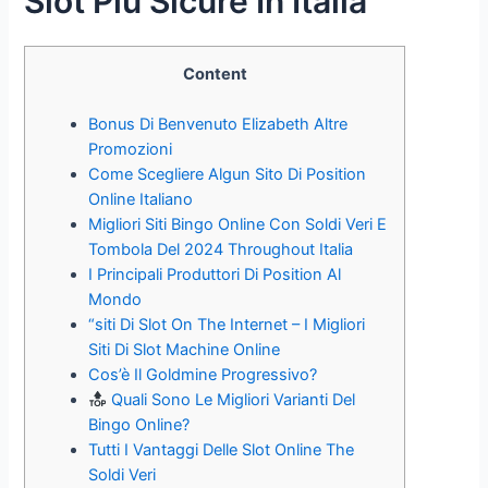
Slot Più Sicure In Italia
Content
Bonus Di Benvenuto Elizabeth Altre
Promozioni
Come Scegliere Algun Sito Di Position
Online Italiano
Migliori Siti Bingo Online Con Soldi Veri E
Tombola Del 2024 Throughout Italia
I Principali Produttori Di Position Al
Mondo
“siti Di Slot On The Internet – I Migliori
Siti Di Slot Machine Online
Cos’è Il Goldmine Progressivo?
Quali Sono Le Migliori Varianti Del
Bingo Online?
Tutti I Vantaggi Delle Slot Online The
Soldi Veri