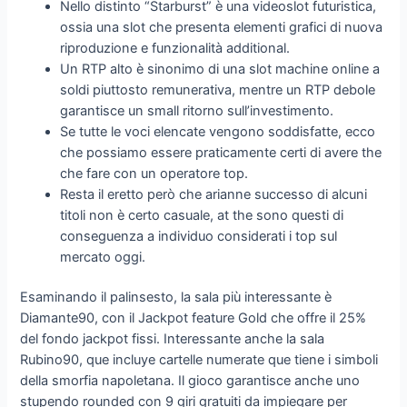
Nello distinto “Starburst” è una videoslot futuristica,
ossia una slot che presenta elementi grafici di nuova
riproduzione e funzionalità additional.
Un RTP alto è sinonimo di una slot machine online a
soldi piuttosto remunerativa, mentre un RTP debole
garantisce un small ritorno sull’investimento.
Se tutte le voci elencate vengono soddisfatte, ecco
che possiamo essere praticamente certi di avere the
che fare con un operatore top.
Resta il eretto però che arianne successo di alcuni
titoli non è certo casuale, at the sono questi di
conseguenza a individuo considerati i top sul
mercato oggi.
Esaminando il palinsesto, la sala più interessante è
Diamante90, con il Jackpot feature Gold che offre il 25%
del fondo jackpot fissi. Interessante anche la sala
Rubino90, que incluye cartelle numerate que tiene i simboli
della smorfia napoletana. Il gioco garantisce anche uno
stupendo rounded con 9 giri gratuiti da impiegare per