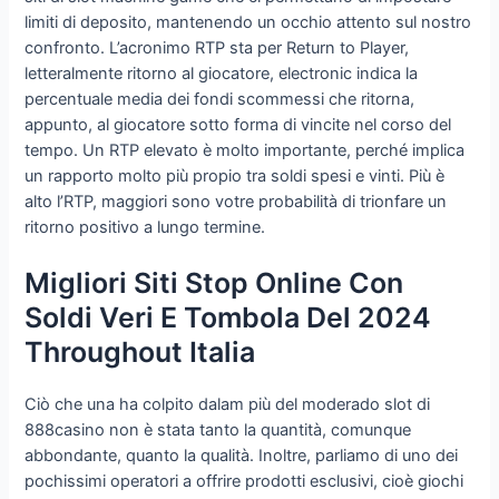
limiti di deposito, mantenendo un occhio attento sul nostro
confronto. L’acronimo RTP sta per Return to Player,
letteralmente ritorno al giocatore, electronic indica la
percentuale media dei fondi scommessi che ritorna,
appunto, al giocatore sotto forma di vincite nel corso del
tempo. Un RTP elevato è molto importante, perché implica
un rapporto molto più propio tra soldi spesi e vinti. Più è
alto l’RTP, maggiori sono votre probabilità di trionfare un
ritorno positivo a lungo termine.
Migliori Siti Stop Online Con
Soldi Veri E Tombola Del 2024
Throughout Italia
Ciò che una ha colpito dalam più del moderado slot di
888casino non è stata tanto la quantità, comunque
abbondante, quanto la qualità. Inoltre, parliamo di uno dei
pochissimi operatori a offrire prodotti esclusivi, cioè giochi