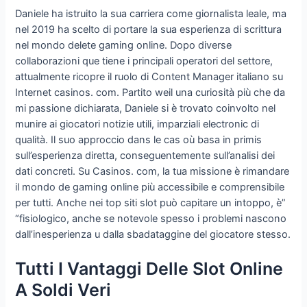
Daniele ha istruito la sua carriera come giornalista leale, ma
nel 2019 ha scelto di portare la sua esperienza di scrittura
nel mondo delete gaming online. Dopo diverse
collaborazioni que tiene i principali operatori del settore,
attualmente ricopre il ruolo di Content Manager italiano su
Internet casinos. com. Partito weil una curiosità più che da
mi passione dichiarata, Daniele si è trovato coinvolto nel
munire ai giocatori notizie utili, imparziali electronic di
qualità. Il suo approccio dans le cas où basa in primis
sull’esperienza diretta, conseguentemente sull’analisi dei
dati concreti. Su Casinos. com, la tua missione è rimandare
il mondo de gaming online più accessibile e comprensibile
per tutti. Anche nei top siti slot può capitare un intoppo, è”
“fisiologico, anche se notevole spesso i problemi nascono
dall’inesperienza u dalla sbadataggine del giocatore stesso.
Tutti I Vantaggi Delle Slot Online
A Soldi Veri