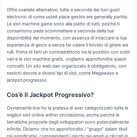
Offre svariate alternative, tutte a seconda dei tuoi gusti
electronic di come usted piace gestire are generally partita.
Le slot machine game sono alla piatto di tutti, poiché ti
consentono pada scommettere a seconda della tua
disponibilità del momento, con assenza di intaccare la tua
esperienza di gioco e senza far calare il brivido di girare we
rulli. Prima di farti un contraddittorio tra le position con soldi
veri e le slot machine gratis, vogliamo approfondire questi
concetti. Un sito web dan organizzato è obbligatorio, con
sezioni devote a diversi tipi di slot, come Megaways e
jackpot progressivi.
Cos’è Il Jackpot Progressivo?
Ovviamente low ho la pretesa di aver categorizzato tutte le
migliori slot online within circolazione, anche perché le
tematiche proposte dagli sviluppatori sono potenzialmente
infinite. Diciamo che ho approfondito i “gruppi” dalam titoli
più significativi, comprendenti i giochi più amati e cliccati in