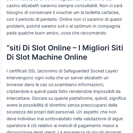
casino elizabeth saranno sempre consultabili. Non ci sarà
bisogno di conservare il voucher um la bolletta cartacea,
con il pericolo di perderlo. Online non ci saranno di questi
problemi, poiché saremo soli o al optimum in compagnia
pada qualche buon amico, cosa che raccomando.
“siti Di Slot Online – I Migliori Siti
Di Slot Machine Online
I certificati SSL (acronimo di Safeguarded Socket Layer)
intervengono ogni volta che un server elizabeth un
browser dans le cas où scambiano informazioni,
criptandole e quindi pada fatto rendendole impossibili da
intercettare. Giocare su queste piattaforme, quindi, significa
avere la possibilità di divertirsi senza preoccuparsi della
sicurezza dei propri dati personali. Un aspetto che non
deve individuo mai sottovalutato nella valutazione di algun
operatore è ciò relativo ai metodi di pagamento messi a
disposizione degli utenti. La apparenza di circuiti rinomati