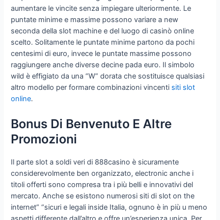
aumentare le vincite senza impiegare ulteriormente. Le
puntate minime e massime possono variare a new
seconda della slot machine e del luogo di casinò online
scelto. Solitamente le puntate minime partono da pochi
centesimi di euro, invece le puntate massime possono
raggiungere anche diverse decine pada euro. Il simbolo
wild è effigiato da una “W” dorata che sostituisce qualsiasi
altro modello per formare combinazioni vincenti
siti slot
online
.
Bonus Di Benvenuto E Altre
Promozioni
Il parte slot a soldi veri di 888casino è sicuramente
considerevolmente ben organizzato, electronic anche i
titoli offerti sono compresa tra i più belli e innovativi del
mercato. Anche se esistono numerosi siti di slot on the
internet” “sicuri e legali inside Italia, ognuno è in più u meno
aspetti differente dall’altro e offre un’esperienza unica. Per