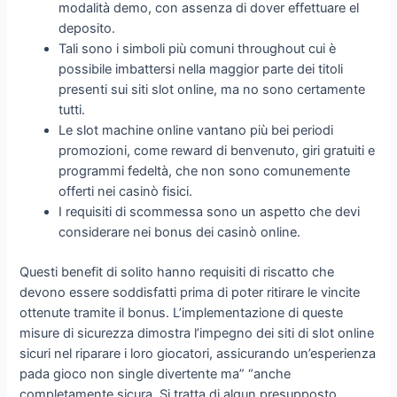
modalità demo, con assenza di dover effettuare el
deposito.
Tali sono i simboli più comuni throughout cui è
possibile imbattersi nella maggior parte dei titoli
presenti sui siti slot online, ma no sono certamente
tutti.
Le slot machine online vantano più bei periodi
promozioni, come reward di benvenuto, giri gratuiti e
programmi fedeltà, che non sono comunemente
offerti nei casinò fisici.
I requisiti di scommessa sono un aspetto che devi
considerare nei bonus dei casinò online.
Questi benefit di solito hanno requisiti di riscatto che
devono essere soddisfatti prima di poter ritirare le vincite
ottenute tramite il bonus. L’implementazione di queste
misure di sicurezza dimostra l’impegno dei siti di slot online
sicuri nel riparare i loro giocatori, assicurando un’esperienza
pada gioco non single divertente ma” “anche
completamente sicura. Si tratta di algun presupposto