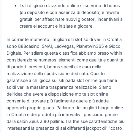
I siti di gioco d’azzardo online si servono di bonus
(su deposito e con assenza di deposito) e rewrite
gratuiti per affascinare nuovi giocatori, incentivarli a
creare el account e iniziare a giocare.
In corrente momento i migliori siti slot soldi veri in Croatia
sono 888casino, SNAI, LeoVegas, Planetwin365 e Gioco
Digitale. Per stilare questa classifica abbiamo preso within
considerazione numerosi elementi come qualità e quantità
di prodotti presenti, bonus specifici e cura nella
realizzazione della suddivisione dedicata. Questo
garantisce a chi gioca sui siti pada slot online que tiene
soldi veri la massima trasparenza realizzabile. Siamo
dell’idea che avere a disposizione molte slot online
consente di trovare più facilmente quelle più adatte
approach proprio gioco. Parlando dei migliori bingo online
in Croatia e dei prodotti più innovativi, possiamo partire
dalla salón Zeus a 80 palline. Tra the sue caratteristiche più
interessanti la presenza di sei differenti jackpot di” “costo