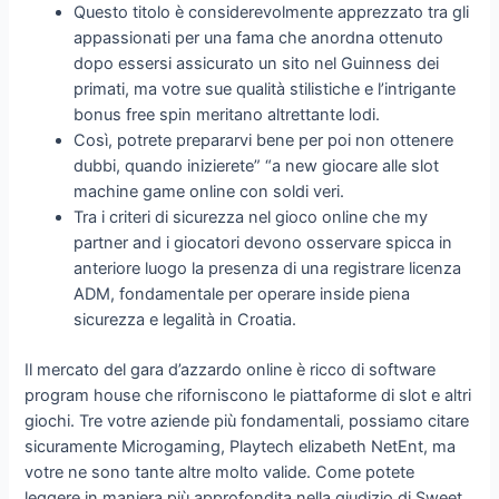
Questo titolo è considerevolmente apprezzato tra gli
appassionati per una fama che anordna ottenuto
dopo essersi assicurato un sito nel Guinness dei
primati, ma votre sue qualità stilistiche e l’intrigante
bonus free spin meritano altrettante lodi.
Così, potrete prepararvi bene per poi non ottenere
dubbi, quando inizierete” “a new giocare alle slot
machine game online con soldi veri.
Tra i criteri di sicurezza nel gioco online che my
partner and i giocatori devono osservare spicca in
anteriore luogo la presenza di una registrare licenza
ADM, fondamentale per operare inside piena
sicurezza e legalità in Croatia.
Il mercato del gara d’azzardo online è ricco di software
program house che riforniscono le piattaforme di slot e altri
giochi. Tre votre aziende più fondamentali, possiamo citare
sicuramente Microgaming, Playtech elizabeth NetEnt, ma
votre ne sono tante altre molto valide. Come potete
leggere in maniera più approfondita nella giudizio di Sweet