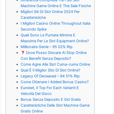
Differenza Compresa Tra I Siti Slot
Machine Game Online E The Sale Fisiche
Migliori Siti Di Slot Online 2024 Per
Caratteristiche
I Migliori Casino Online Throughout Italia
Secondo Spike
Quali Sono Le Puntate Minime E
Massime Per Le Slot Equipment Online?
Millionaire Genie – 95 02% Rtp
Dove Posso Giocare Al Stop Online
Con Benefit Senza Deposito?
Come Agire Alle Slot Cuma-cuma Online
Qual È Il Miglior Sito Di Slot Online?
Legacy Of Deceased – 94 51% Rtp
Come Ottenere I Added Bonus Casino?
Eurobet, Il Top For Each Varianti E
Velocità Del Gioco
Bonus Senza Deposito E Giri Gratis
Caratteristiche Delle Slot Machine Game
Gratis Online