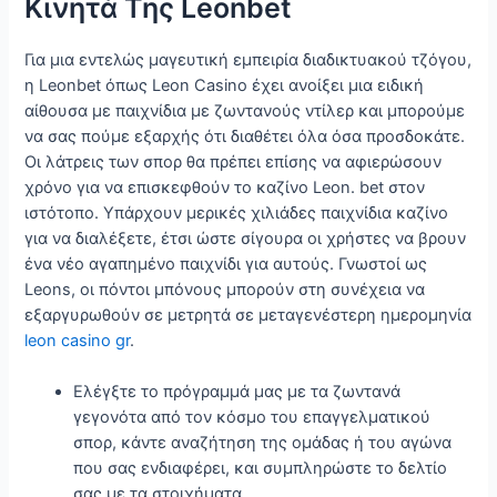
Κινητά Της Leonbet
Για μια εντελώς μαγευτική εμπειρία διαδικτυακού τζόγου,
η Leonbet όπως Leon Casino έχει ανοίξει μια ειδική
αίθουσα με παιχνίδια με ζωντανούς ντίλερ και μπορούμε
να σας πούμε εξαρχής ότι διαθέτει όλα όσα προσδοκάτε.
Οι λάτρεις των σπορ θα πρέπει επίσης να αφιερώσουν
χρόνο για να επισκεφθούν το καζίνο Leon. bet στον
ιστότοπο. Υπάρχουν μερικές χιλιάδες παιχνίδια καζίνο
για να διαλέξετε, έτσι ώστε σίγουρα οι χρήστες να βρουν
ένα νέο αγαπημένο παιχνίδι για αυτούς. Γνωστοί ως
Leons, οι πόντοι μπόνους μπορούν στη συνέχεια να
εξαργυρωθούν σε μετρητά σε μεταγενέστερη ημερομηνία
leon casino gr
.
Ελέγξτε το πρόγραμμά μας με τα ζωντανά
γεγονότα από τον κόσμο του επαγγελματικού
σπορ, κάντε αναζήτηση της ομάδας ή του αγώνα
που σας ενδιαφέρει, και συμπληρώστε το δελτίο
σας με τα στοιχήματα.