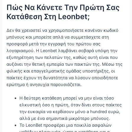
Πώς Να Κάνετε Την Πρώτη Σας
Κατάθεση Στη Leonbet;
Δεν θα χρειαστεί να χρησιμοποιήσετε κανέναν κωδικό
μπόνους και μπορείτε απλά να συμμετάσχετε στη
προσφορά μετά την εγγραφή του πρώτου σας
λογαριασμού. Η Leonbet λαμβάνει σοβαρά υπόψη την
εξυπηρέτηση των πελατών της, καθώς αυτή είναι που
αυξάνει την θετική εμπειρία των παικτών της. Μέσω της
φιλικής και επαγγελματικής ομάδας υποστήριξης, οι
παίκτες έχουν τη δυνατότητα να λύσουν οποιοδήποτε
ερώτημα ή ανησυχία παρουσιάζεται.
Η δεύτερη κατάθεση μπορεί να μην είναι τόσο
ελκυστική όσο η πρώτη, όταν δίνει στους παίκτες
την ευκαιρία να κερδίσουν μόνο a hundred ευρώ,
αλλά με ένα σημαντικά μικρότερο μπόνους.
Το LeonBet προσφέρει μια ποικιλία ασφαλών
μεθόδων πληρωμής, ώστε η κατάθεση και η