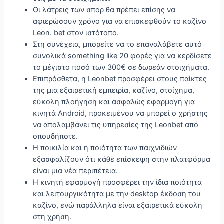
Οι λάτρεις των σπορ θα πρέπει επίσης να
αφιερώσουν χρόνο για να επισκεφθούν το καζίνο
Leon. bet στον ιστότοπο.
Στη συνέχεια, μπορείτε να το επαναλάβετε αυτό
συνολικά something like 20 φορές για να κερδίσετε
το μέγιστο ποσό των 300€ σε δωρεάν στοιχήματα.
Επιπρόσθετα, η Leonbet προσφέρει στους παίκτες
της μια εξαιρετική εμπειρία, καζίνο, στοίχημα,
εύκολη πλοήγηση και ασφαλώς εφαρμογή για
κινητά Android, προκειμένου να μπορεί ο χρήστης
να απολαμβάνει τις υπηρεσίες της Leonbet από
οπουδήποτε.
Η ποικιλία και η ποιότητα των παιχνιδιών
εξασφαλίζουν ότι κάθε επίσκεψη στην πλατφόρμα
είναι μια νέα περιπέτεια.
Η κινητή εφαρμογή προσφέρει την ίδια ποιότητα
και λειτουργικότητα με την desktop έκδοση του
καζίνο, ενώ παράλληλα είναι εξαιρετικά εύκολη
στη χρήση.