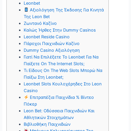
Leonbet
Αξιολόγηση Της Έκδοσης Για Κινητά
Της Leon Bet
Ζωντανό Καζίνο
Καλώς Ήρθες Στην Dummy Casinos
Leonbet Reside Casino
Πάροχοι Παιχνιδιών Καζίνο
Dummy Casino Αξιολόγηση
Γιατί Να Επιλέξετε Το Leonbet Για Να
Παίξετε On The Internet Slots;
Τι Είδους On The Web Slots Μπορώ Να
Παίξω Στη Leonbet;
Leonbet Slots Κουλοχέρηδες Στο Leon
Casino
Επιτραπέζια Παιχνίδια % Βίντεο
Πόκερ
Leon Bet: Οδύσσεια Παιχνιδιών Και
Αθλητικών Στοιχημάτων
Βιβλιοθήκη Παιχνιδιών