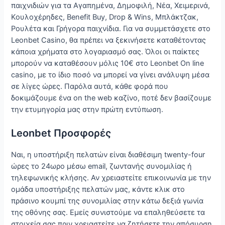
παιχνιδιών για τα Αγαπημένα, Δημοφιλή, Νέα, Χειμερινά,
Κουλοχέρηδες, Benefit Buy, Drop & Wins, Μπλάκτζακ,
Ρουλέτα και Γρήγορα παιχνίδια. Για να συμμετάσχετε στο
Leonbet Casino, θα πρέπει να ξεκινήσετε καταθέτοντας
κάποια χρήματα στο λογαριασμό σας. Όλοι οι παίκτες
μπορούν να καταθέσουν μόλις 10€ στο Leonbet On line
casino, με το ίδιο ποσό να μπορεί να γίνει ανάλυψη μέσα
σε λίγες ώρες. Παρόλα αυτά, κάθε φορά που
δοκιμάζουμε ένα on the web καζίνο, ποτέ δεν βασίζουμε
την ετυμηγορία μας στην πρώτη εντύπωση.
Leonbet Προσφορές
Ναι, η υποστήριξη πελατών είναι διαθέσιμη twenty-four
ώρες το 24ωρο μέσω email, ζωντανής συνομιλίας ή
τηλεφωνικής κλήσης. Αν χρειαστείτε επικοινωνία με την
ομάδα υποστήριξης πελατών μας, κάντε κλικ στο
πράσινο κουμπί της συνομιλίας στην κάτω δεξιά γωνία
της οθόνης σας. Εμείς συνιστούμε να επαληθεύσετε τα
στοιχεία σας πριν χρειαστείτε να ζητήσετε την απόσυρση