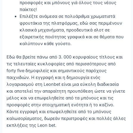
προσφορές και μπόνους γιά όλους τους νέους
παίκτες!
Επιλέξτε ανάμεσα σε πολυάριθμα χρωματιστά
φρουτάκια της πλατφόρμας, εδώ σας περιμένουν
κλασικά μηχανήματα, προοδευτικά σλοτ σε
εξαιρετικής ποιότητας γραφικά και σε θέματα που
καλύπτουν κάθε γούστο.
Εδώ θα βρείτε πάνω από 3. 000 κορυφαίους τίτλους και
τις τελευταίες κυκλοφορίες από περισσότερους από
forty five δημοφιλείς και σημαντικούς παρόχους
παιχνιδιών. Η εγγραφή και η δημιουργία ενός
λογαριασμού στη Leonbet είναι μια εύκολη διαδικασία
και αποτελεί την απαραίτητη προυπόθεση ώστε να γίνετε
μέλος και να επωφεληθείτε από τα μπόνους και τις
προσφορές στην στοιχηματική ενότητα ή το καζίνο.
Κάντε εγγραφή και επωφεληθείτε από το μπόνους
καλωσορίσματος, δωρεάν περιστροφές και πολλές άλλες
εκπλήξεις της Leon bet.