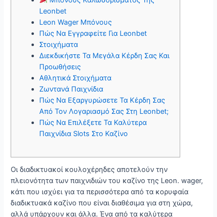
Μπόνους Καλωσορίσματος Της
Leonbet
Leon Wager Μπόνους
Πώς Να Εγγραφείτε Για Leonbet
Στοιχήματα
Διεκδικήστε Τα Μεγάλα Κέρδη Σας Και
Προωθήσεις
Αθλητικά Στοιχήματα
Ζωντανά Παιχνίδια
Πώς Να Εξαργυρώσετε Τα Κέρδη Σας
Από Τον Λογαριασμό Σας Στη Leonbet;
Πώς Να Επιλέξετε Τα Καλύτερα
Παιχνίδια Slots Στο Καζίνο
Οι διαδικτυακοί κουλοχέρηδες αποτελούν την
πλειονότητα των παιχνιδιών του καζίνο της Leon. wager,
κάτι που ισχύει για τα περισσότερα από τα κορυφαία
διαδικτυακά καζίνο που είναι διαθέσιμα για στη χώρα,
αλλά υπάρχουν και άλλα. Ένα από τα καλύτερα