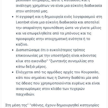
ανάληψη χρημάτων να είναι μια εύκολη διαδικασία
στον ιστότοπό μας.
Η εγγραφή και η δημιουργία ενός λογαριασμού στη
Leonbet είναι μια εύκολη διαδικασία και αποτελεί
την απαραίτητη προυπόθεση ώστε να γίνετε μέλος
και να επωφεληθείτε από τα μπόνους και τις
προσφορές στην στοιχηματική ενότητα ή το
καζίνο.
Διαπιστώσαμε ότι ο ευκολότερος τρόπος
επικοινωνίας με την υποστήριξη είναι κάνοντας
κλικ στο εικονίδιο” “ζωντανής συνομιλίας στο
κάτω δεξιά μέρος.
Ελέγχεται από τις αρμόδιες αρχές του Κουρασάο,
κάτι που σημαίνει πως η Dummy διαθέτει μία από
τις άδειες που χρησιμοποιούνται ευρέως και είναι
αναγνωρίσιμες στον κλάδο των τυχερών
παιχνιδιών.
Στη μέση της” “οθόνης, έχουν δημιουργηθεί κατηγορίες