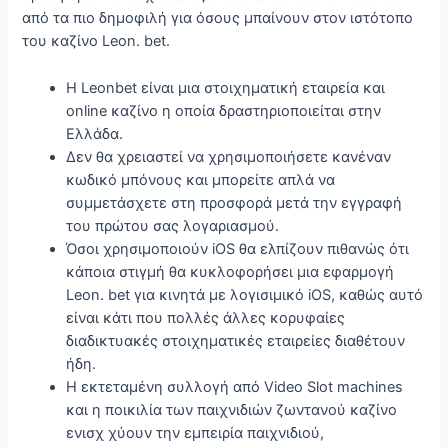
από τα πιο δημοφιλή για όσους μπαίνουν στον ιστότοπο
του καζίνο Leon. bet.
Η Leonbet είναι μια στοιχηματική εταιρεία και
online καζίνο η οποία δραστηριοποιείται στην
Ελλάδα.
Δεν θα χρειαστεί να χρησιμοποιήσετε κανέναν
κωδικό μπόνους και μπορείτε απλά να
συμμετάσχετε στη προσφορά μετά την εγγραφή
του πρώτου σας λογαριασμού.
Όσοι χρησιμοποιούν iOS θα ελπίζουν πιθανώς ότι
κάποια στιγμή θα κυκλοφορήσει μια εφαρμογή
Leon. bet για κινητά με λογισιμικό iOS, καθώς αυτό
είναι κάτι που πολλές άλλες κορυφαίες
διαδικτυακές στοιχηματικές εταιρείες διαθέτουν
ήδη.
Η εκτεταμένη συλλογή από Video Slot machines
και η ποικιλία των παιχνιδιών ζωντανού καζίνο
ενισχ χύουν την εμπειρία παιχνιδιού,