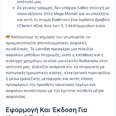
ιστότοπό μας.
Σε γενικές γραμμές, δεν υπάρχει λάθος επιλογή με
οποιονδήποτε τίτλο Mega Moolah και αν επιλέξετε
και αυτή τη στιγμή διαθέτουν ένα τεράστιο βραβείο
τζάκποτ αξίας άνω των 3, 2 εκατομμυρίων ευρώ.
Κατανοούμε τη σημασία του να μπορείτε να
πραγματοποιείτε αποτελεσματικές ασφαλείς
συναλλαγές. Το LeonBet προσφέρει μια ποικιλία
ασφαλών μεθόδων πληρωμής, ώστε η κατάθεση και η
ανάληψη χρημάτων να είναι μια εύκολη διαδικασία στον
ιστότοπό μας. Διαλέξτε ανάμεσα στο να πληρώνετε με
πιστωτικές/χρεωστικές κάρτες, ηλεκτρονικά πορτοφόλια
ή μέσω τραπεζικής μεταφοράς και αυτές επίσης
προσφέρουν την πρόσθετη προστασία ταχέων και
ασφαλών συναλλαγών με την έχοντας σύνθετα μέτρα
ασφαλείας.
Εφαρμογή Και Έκδοση Για