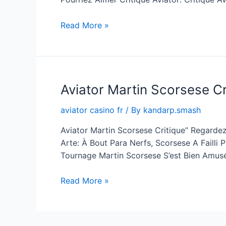
Aviator
Read More »
Martin
Scorsese,
2003
La
Aviator Martin Scorsese Cr
Cinémathèque
Français
aviator casino fr
/ By
kandarp.smash
Aviator Martin Scorsese Critique” Regardez
Arte: À Bout Para Nerfs, Scorsese A Failli 
Tournage Martin Scorsese S’est Bien Amusé
Aviator
Read More »
Martin
Scorsese
Critique