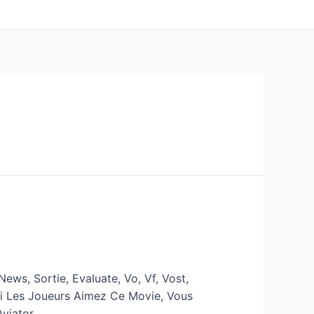
Me
ws, Sortie, Evaluate, Vo, Vf, Vost,
i Les Joueurs Aimez Ce Movie, Vous
Aviator …