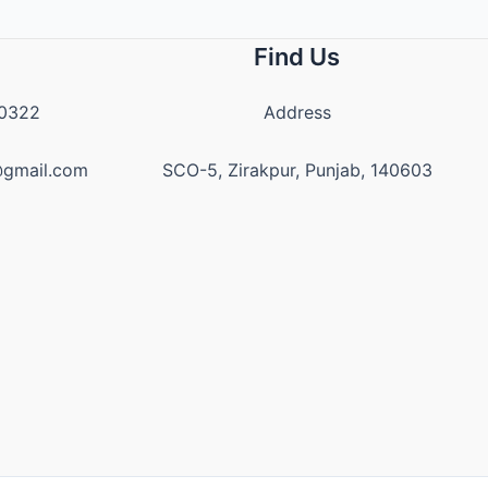
Find Us
20322
Address
z@gmail.com
SCO-5, Zirakpur, Punjab, 140603