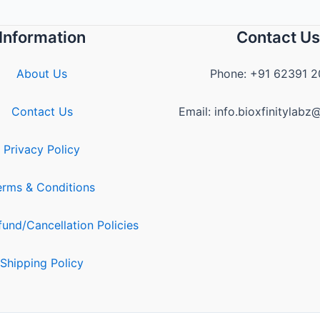
Information
Contact Us
About Us
Phone: +91 62391 
Contact Us
Email: info.bioxfinitylab
Privacy Policy
erms & Conditions
fund/Cancellation Policies
Shipping Policy