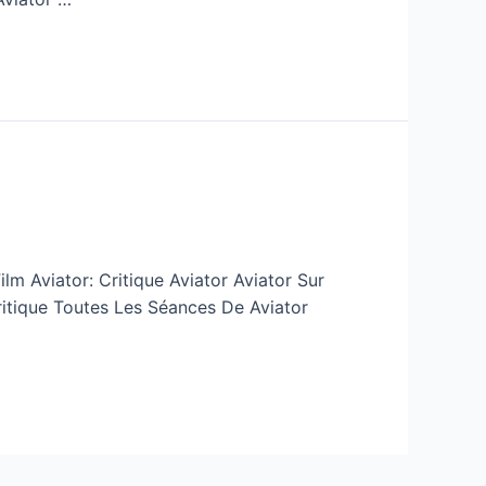
m Aviator: Critique Aviator Aviator Sur
Critique Toutes Les Séances De Aviator