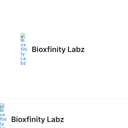
Skip
to
content
Bioxfinity Labz
Bioxfinity Labz