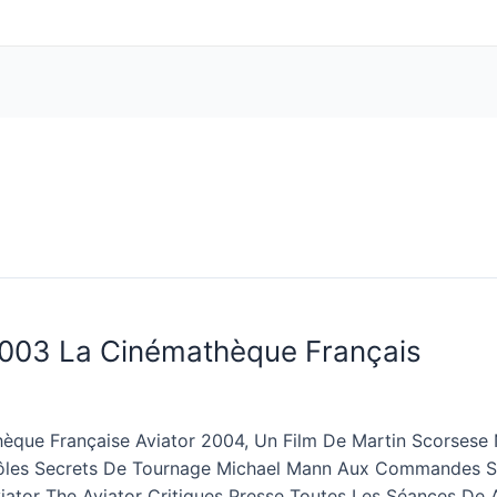
2003 La Cinémathèque Français
que Française Aviator 2004, Un Film De Martin Scorsese Ne
 Rôles Secrets De Tournage Michael Mann Aux Commandes S
Aviator The Aviator Critiques Presse Toutes Les Séances De 