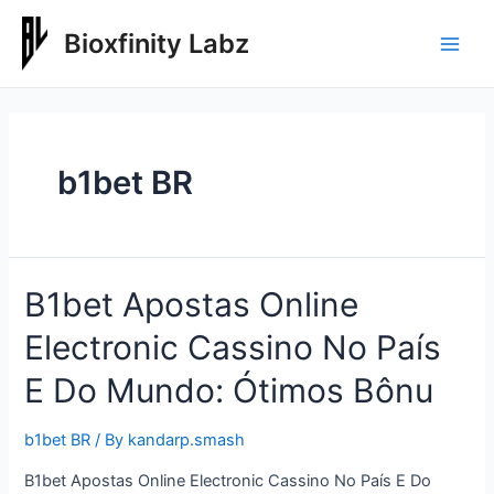
Skip
to
Bioxfinity Labz
Main
content
Men
b1bet BR
B1bet Apostas Online
Electronic Cassino No País
E Do Mundo: Ótimos Bônu
b1bet BR
/ By
kandarp.smash
B1bet Apostas Online Electronic Cassino No País E Do