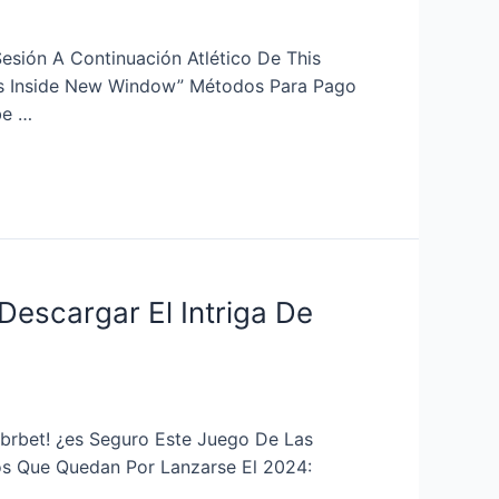
sión A Continuación Atlético De This
ns Inside New Window” Métodos Para Pago
be …
Descargar El Intriga De
Bbrbet! ¿es Seguro Este Juego De Las
s Que Quedan Por Lanzarse El 2024: