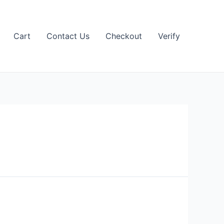
Cart
Contact Us
Checkout
Verify